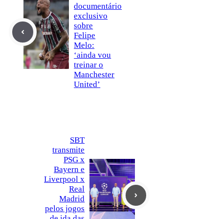
documentário
exclusivo
sobre
Felipe
Melo:
‘ainda vou
treinar o
Manchester
United’
SBT
transmite
PSG x
Bayern e
Liverpool x
Real
Madrid
pelos jogos
de ida das