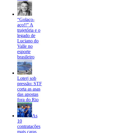
“Golaço-
aço!!” A
trajetória e o
legado de
Luciano do
Valle no
esporte
brasileiro
Loterj sob
pressão: STF
corta as asas
das apostas
fora do Rio
As
10
contratações
mais caras