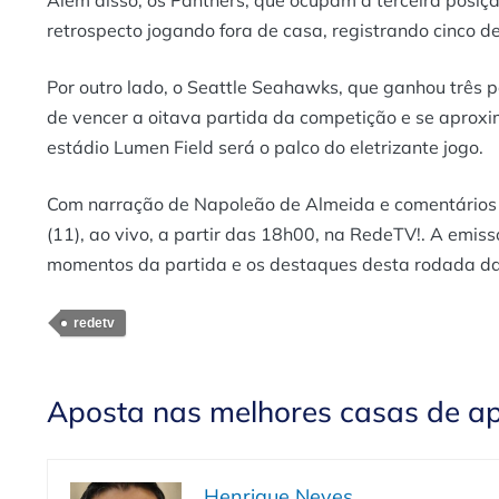
Além disso, os Panthers, que ocupam a terceira posi
retrospecto jogando fora de casa, registrando cinco 
Por outro lado, o Seattle Seahawks, que ganhou três 
de vencer a oitava partida da competição e se aproxi
estádio Lumen Field será o palco do eletrizante jogo.
Com narração de Napoleão de Almeida e comentários d
(11), ao vivo, a partir das 18h00, na RedeTV!. A emi
momentos da partida e os destaques desta rodada d
redetv
Aposta nas melhores casas de a
Henrique Neves