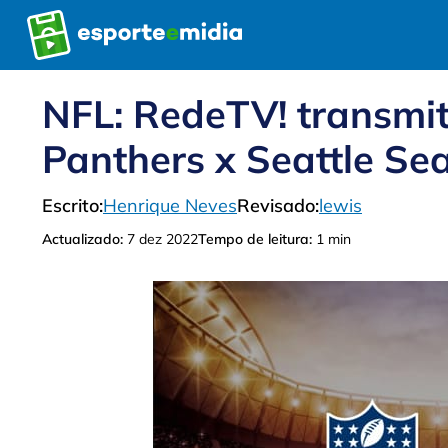
Pular
para
o
conteúdo
NFL: RedeTV! transmit
Panthers x Seattle S
Escrito:
Henrique Neves
Revisado:
lewis
Actualizado:
7 dez 2022
Tempo de leitura:
1 min