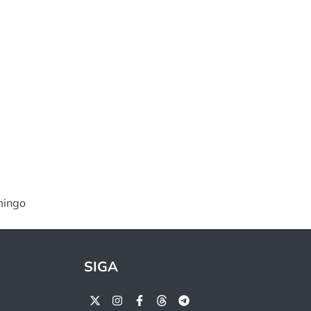
mingo
SIGA