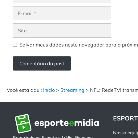
E-
mail
Site
Salvar meus dados neste navegador para a próxim
Você está aqui:
Início
>
Streaming
>
NFL: RedeTV! transm
ESPORT
Nossa equi
Bem-vindo ao Esporte e Mídia! Fique por