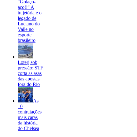
“Golaço-
aço!!” A
trajetória e o
legado de
Luciano do
Valle no
esporte
brasileiro
Loterj sob
pressão: STF
corta as asas
das apostas
fora do Rio
As
10
contratações
mais caras
da história
do Chelsea