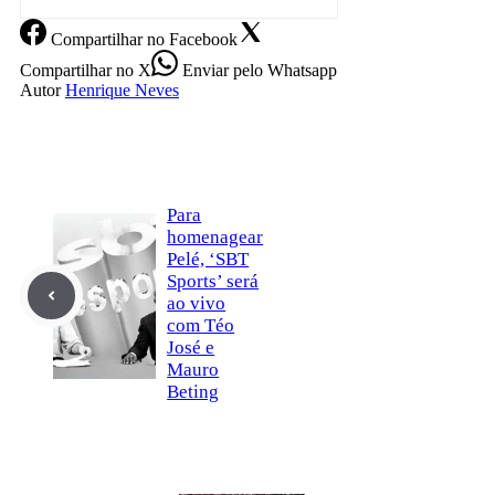
Compartilhar
no Facebook
Compartilhar
no X
Enviar
pelo Whatsapp
Autor
Henrique Neves
Para
homenagear
Pelé, ‘SBT
Sports’ será
ao vivo
com Téo
José e
Mauro
Beting