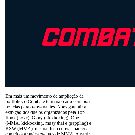
Em mais um movimento de ampliação de
portfólio, o Combate termina o ano com boas
notícias para os assinantes. Após garantir a
exibição dos duelos organizados pela Top
Rank (boxe), Glory (kickboxing), One
(MMA, kickboxing, muay thai e grappling) e
KSW (MMA), o canal fecha novas parcerias
com dois grandes eventos de MMA. A partir