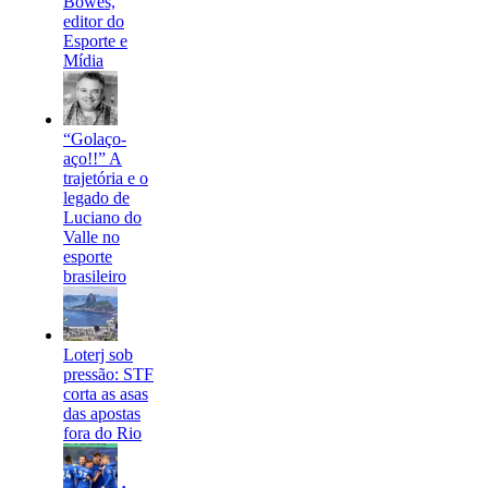
Bowes,
editor do
Esporte e
Mídia
“Golaço-
aço!!” A
trajetória e o
legado de
Luciano do
Valle no
esporte
brasileiro
Loterj sob
pressão: STF
corta as asas
das apostas
fora do Rio