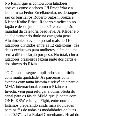
No Rizin, que já contou com lutadores
notáveis como o tcheco Jiří Procházka e a
lenda russa Fedor Emelianenko, os destaques
são os brasileiros Roberto Satoshi Souza e
Kleber Koike Erbst . Roberto é radicado no
Japão e desde junho de 2021 é o campeão
mundial da categoria peso-leve. Já Kleber é o
atual detentor do título na categoria pena.
Atualmente, o evento possui mais de 110
lutadores divididos entre as 12 categorias, três
delas exclusivas para mulheres, além de uma
sem a diferenciação por peso. No total, cinco
lutadores brasileiros fazem parte dos cards e
dos shows do Rizin.
“O Combate segue ampliando seu portfólio
com muita qualidade. As parcerias com
eventos com tanta história e relevância para o
MMA internacional, como o Rizin e o
Invicta, vêm para reforçar a ótima oferta do
canal para os fãs de MMA que já conta com
ONE, KSW e Jungle Fight, entre outros .
Estamos preparando ainda mais novidades
para os fãs de todas as modalidades de lutas
em 2023”, avisa Rafael Gruenbaum, Head do