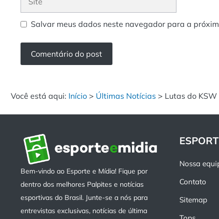
Salvar meus dados neste navegador para a próxim
Você está aqui:
Início
>
Últimas Notícias
>
Lutas do KSW 
ESPORT
Nossa equi
Bem-vindo ao Esporte e Mídia! Fique por
Contato
dentro dos melhores Palpites e notícias
esportivas do Brasil. Junte-se a nós para
Sitemap
entrevistas exclusivas, notícias de última
Tops