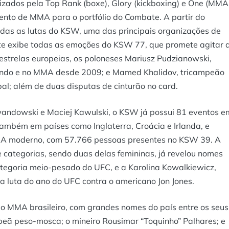
nizados pela Top Rank (boxe), Glory (kickboxing) e One (MMA
vento de MMA para o portfólio do Combate. A partir do
odas as lutas do KSW, uma das principais organizações de
ate exibe todas as emoções do KSW 77, que promete agitar 
 estrelas europeias, os poloneses Mariusz Pudzianowski,
ndo e no MMA desde 2009; e Mamed Khalidov, tricampeão
pal; além de duas disputas de cinturão no card.
andowski e Maciej Kawulski, o KSW já possui 81 eventos e
também em países como Inglaterra, Croácia e Irlanda, e
MMA moderno, com 57.766 pessoas presentes no KSW 39. A
 categorias, sendo duas delas femininas, já revelou nomes
tegoria meio-pesado do UFC, e a Karolina Kowalkiewicz,
a luta do ano do UFC contra o americano Jon Jones.
 o MMA brasileiro, com grandes nomes do país entre os seus
peã peso-mosca; o mineiro Rousimar “Toquinho” Palhares; e