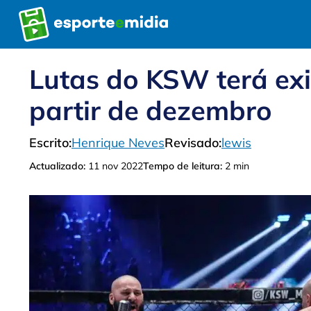
Pular
para
o
conteúdo
Lutas do KSW terá ex
partir de dezembro
Escrito:
Henrique Neves
Revisado:
lewis
Actualizado:
11 nov 2022
Tempo de leitura:
2 min