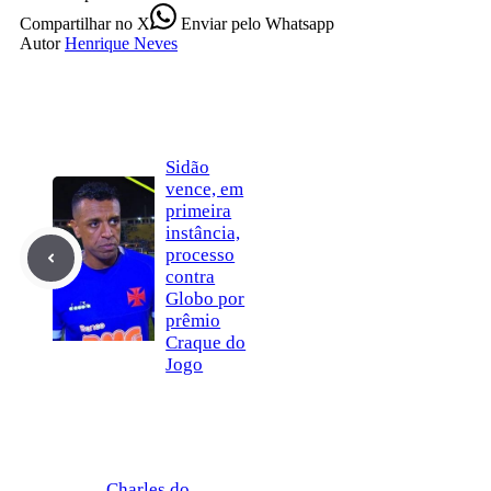
Compartilhar
no X
Enviar
pelo Whatsapp
Autor
Henrique Neves
Sidão
vence, em
primeira
instância,
processo
contra
Globo por
prêmio
Craque do
Jogo
Charles do