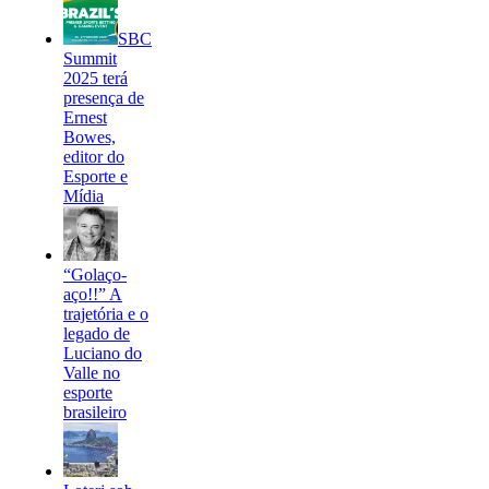
SBC
Summit
2025 terá
presença de
Ernest
Bowes,
editor do
Esporte e
Mídia
“Golaço-
aço!!” A
trajetória e o
legado de
Luciano do
Valle no
esporte
brasileiro