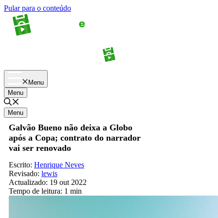
Pular para o conteúdo
Apostas
Palpites
Menu
Menu
Menu
Galvão Bueno não deixa a Globo
após a Copa; contrato do narrador
vai ser renovado
Escrito:
Henrique Neves
Revisado:
lewis
Actualizado:
19 out 2022
Tempo de leitura:
1 min