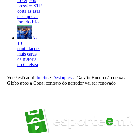
Loterj sob
pressão: STF
corta as asas
das apostas
fora do Rio
As
10
contratações
mais caras
da história
do Chelsea
Você está aqui:
Início
>
Destaques
>
Galvão Bueno não deixa a
Globo após a Copa; contrato do narrador vai ser renovado