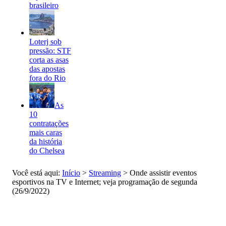
brasileiro
Loterj sob
pressão: STF
corta as asas
das apostas
fora do Rio
As
10
contratações
mais caras
da história
do Chelsea
Você está aqui:
Início
>
Streaming
>
Onde assistir eventos
esportivos na TV e Internet; veja programação de segunda
(26/9/2022)