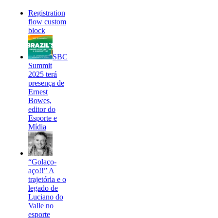
Registration
flow custom
block
SBC
Summit
2025 terá
presença de
Ernest
Bowes,
editor do
Esporte e
Mídia
“Golaço-
aço!!” A
trajetória e o
legado de
Luciano do
Valle no
esporte