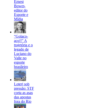
Ernest
Bowes,
editor do
Esporte e
Mídia
“Golaço-
aço!!” A
trajetória e o
legado de
Luciano do
Valle no
esporte
brasileiro
Loterj sob
pressão: STF
corta as asas
das apostas
fora do Rio