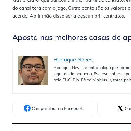
Mas a Claro, que bancou a maior parte do contrato, en
do canal terá com o jogo. Outro ponto são os valores a
acordo. Abrir mão disso seria descumprir contratos.
Aposta nas melhores casas de a
Henrique Neves
Henrique Neves é antropólogo por formaç
jogar ainda pequeno. Escreve sobre espo
pela PUC-Rio. Fã de Vinicius Jr, torce pe
Compartilhar
no Facebook
Com