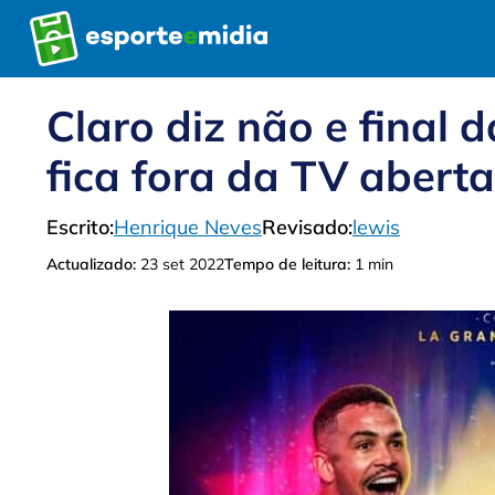
Pular
para
o
conteúdo
Claro diz não e final
fica fora da TV aberta
Escrito:
Henrique Neves
Revisado:
lewis
Actualizado:
23 set 2022
Tempo de leitura:
1 min