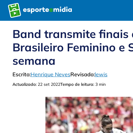
Pular
para
o
conteúdo
Band transmite finai
Brasileiro Feminino e 
semana
Escrito:
Henrique Neves
Revisado:
lewis
Actualizado:
22 set 2022
Tempo de leitura:
3 min