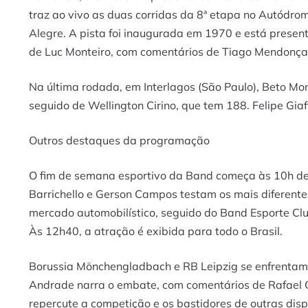
traz ao vivo as duas corridas da 8ª etapa no Autódr
Alegre. A pista foi inaugurada em 1970 e está presen
de Luc Monteiro, com comentários de Tiago Mendonç
Na última rodada, em Interlagos (São Paulo), Beto Mo
seguido de Wellington Cirino, que tem 188. Felipe Gia
Outros destaques da programação
O fim de semana esportivo da Band começa às 10h d
Barrichello e Gerson Campos testam os mais diferent
mercado automobilístico, seguido do Band Esporte Clu
Às 12h40, a atração é exibida para todo o Brasil.
Borussia Mönchengladbach e RB Leipzig se enfrentam
Andrade narra o embate, com comentários de Rafael O
repercute a competição e os bastidores de outras disp