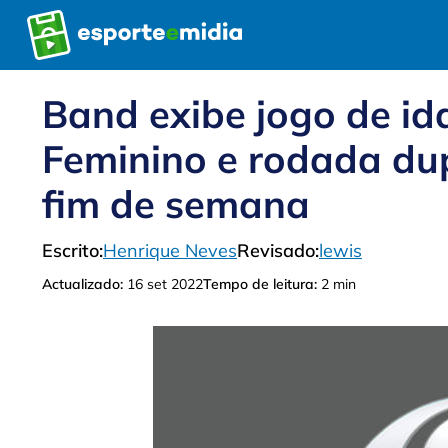
Pular
para
o
conteúdo
Band exibe jogo de ida
Feminino e rodada du
fim de semana
Escrito:
Henrique Neves
Revisado:
lewis
Actualizado:
16 set 2022
Tempo de leitura:
2 min