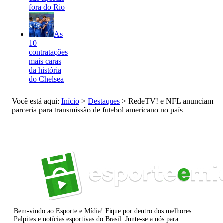
fora do Rio
As
10
contratações
mais caras
da história
do Chelsea
Você está aqui:
Início
>
Destaques
>
RedeTV! e NFL anunciam
parceria para transmissão de futebol americano no país
Bem-vindo ao Esporte e Mídia! Fique por dentro dos melhores
Palpites e notícias esportivas do Brasil. Junte-se a nós para