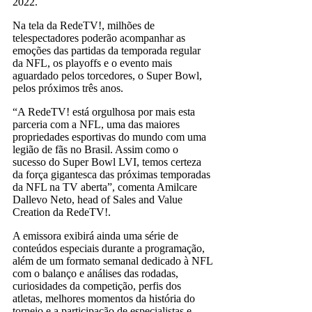
2022.
Na tela da RedeTV!, milhões de
telespectadores poderão acompanhar as
emoções das partidas da temporada regular
da NFL, os playoffs e o evento mais
aguardado pelos torcedores, o Super Bowl,
pelos próximos três anos.
“A RedeTV! está orgulhosa por mais esta
parceria com a NFL, uma das maiores
propriedades esportivas do mundo com uma
legião de fãs no Brasil. Assim como o
sucesso do Super Bowl LVI, temos certeza
da força gigantesca das próximas temporadas
da NFL na TV aberta”, comenta Amilcare
Dallevo Neto, head of Sales and Value
Creation da RedeTV!.
A emissora exibirá ainda uma série de
conteúdos especiais durante a programação,
além de um formato semanal dedicado à NFL
com o balanço e análises das rodadas,
curiosidades da competição, perfis dos
atletas, melhores momentos da história do
torneio e a participação de especialistas e