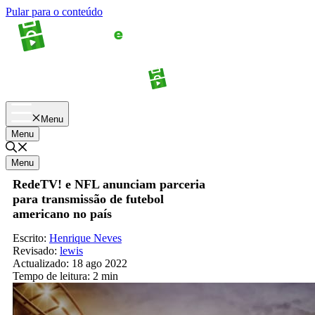
Pular para o conteúdo
Apostas
Palpites
Menu
Menu
Menu
RedeTV! e NFL anunciam parceria
para transmissão de futebol
americano no país
Escrito:
Henrique Neves
Revisado:
lewis
Actualizado:
18 ago 2022
Tempo de leitura:
2 min