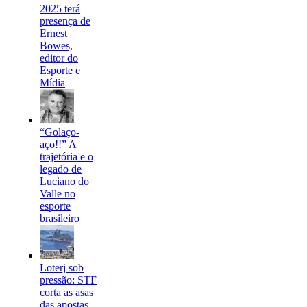
2025 terá
presença de
Ernest
Bowes,
editor do
Esporte e
Mídia
“Golaço-
aço!!” A
trajetória e o
legado de
Luciano do
Valle no
esporte
brasileiro
Loterj sob
pressão: STF
corta as asas
das apostas