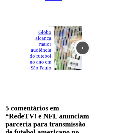
Globo
alcança
maior
audiência
do futebol
no ano em
São Paulo
5 comentários em
“RedeTV! e NFL anunciam
parceria para transmissão
de futebol americano no