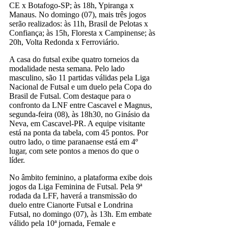
CE x Botafogo-SP; às 18h, Ypiranga x
Manaus. No domingo (07), mais três jogos
serão realizados: às 11h, Brasil de Pelotas x
Confiança; às 15h, Floresta x Campinense; às
20h, Volta Redonda x Ferroviário.
A casa do futsal exibe quatro torneios da
modalidade nesta semana. Pelo lado
masculino, são 11 partidas válidas pela Liga
Nacional de Futsal e um duelo pela Copa do
Brasil de Futsal. Com destaque para o
confronto da LNF entre Cascavel e Magnus,
segunda-feira (08), às 18h30, no Ginásio da
Neva, em Cascavel-PR. A equipe visitante
está na ponta da tabela, com 45 pontos. Por
outro lado, o time paranaense está em 4º
lugar, com sete pontos a menos do que o
líder.
No âmbito feminino, a plataforma exibe dois
jogos da Liga Feminina de Futsal. Pela 9ª
rodada da LFF, haverá a transmissão do
duelo entre Cianorte Futsal e Londrina
Futsal, no domingo (07), às 13h. Em embate
válido pela 10ª jornada, Female e