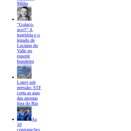
Mídia
“Golaço-
aço!!” A
trajetória e o
legado de
Luciano do
Valle no
esporte
brasileiro
Loterj sob
pressão: STF
corta as asas
das apostas
fora do Rio
As
10
contratações