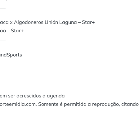
___
xaca x Algodoneros Unión Laguna – Star+
ao – Star+
___
BandSports
___
dem ser acrescidos a agenda
porteemidia.com. Somente é permitida a reprodução, citando