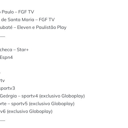
 Paulo – FGF TV
 de Santa Maria – FGF TV
baté – Eleven e Paulistão Play
___
checa – Star+
 Espn4
+
rtv
sportv3
eórgia – sportv4 (exclusivo Globoplay)
te – sportv5 (exclusivo Globoplay)
v6 (exclusivo Globoplay)
___