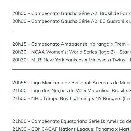
20h00 – Campeonato Gaúcho Série A2: Brasil de Farr
20h00 – Campeonato Gaúcho Série A2: EC Guarani x 
__________________________________________________
20h15 – Campeonato Amapaense: Ypiranga x Trem – 
20h30 – NCAA Women’s: World Series (jogo 2) – Star
20h30 – MLB: New York Yankees x Minessota Twins –
__________________________________________________
20h55 – Liga Mexicana de Beisebol: Acereros de Moncl
21h00 – Liga das Nações de Vôlei Masculino: Brasil x 
21h00 – NHL: Tampa Bay Lightning x NY Rangers (final 
__________________________________________________
21h00 – Campeonato Equatoriano Serie B: América de 
21h00 – CONCACAF Nations League: Panama x Martin