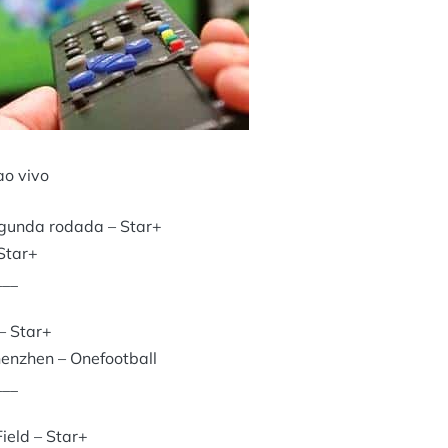
ao vivo
gunda rodada – Star+
Star+
___
– Star+
henzhen – Onefootball
___
ield – Star+