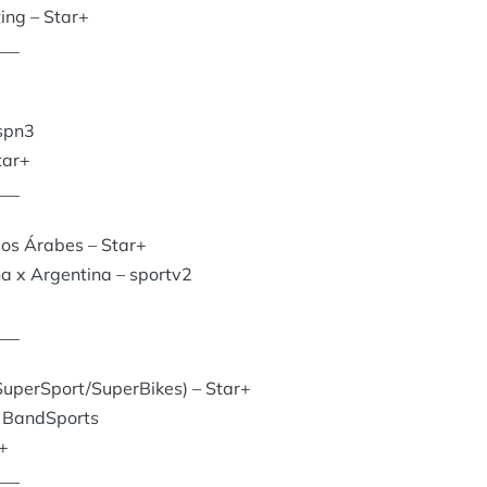
ing – Star+
___
Espn3
tar+
___
os Árabes – Star+
a x Argentina – sportv2
___
uperSport/SuperBikes) – Star+
 BandSports
r+
___