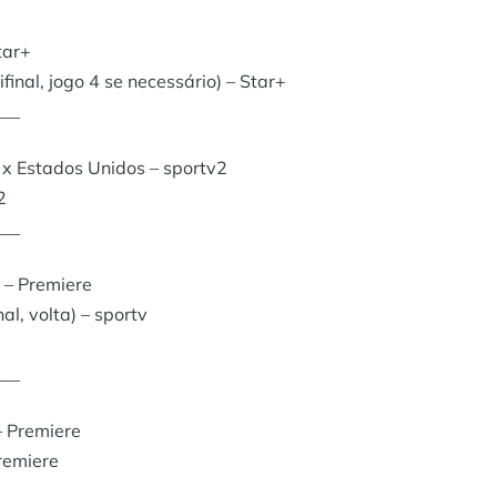
tar+
inal, jogo 4 se necessário) – Star+
___
 x Estados Unidos – sportv2
2
___
 – Premiere
l, volta) – sportv
___
– Premiere
remiere
___