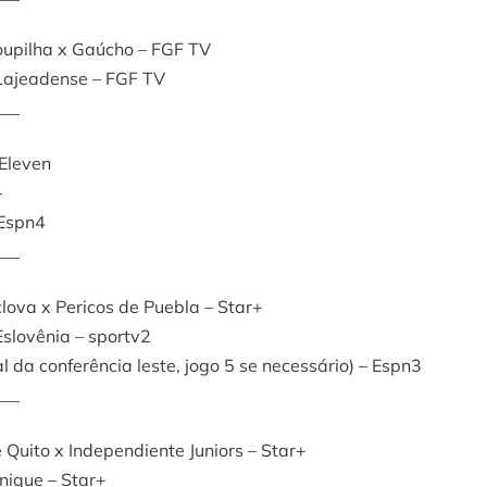
oupilha x Gaúcho – FGF TV
Lajeadense – FGF TV
___
Eleven
+
 Espn4
___
ova x Pericos de Puebla – Star+
Eslovênia – sportv2
da conferência leste, jogo 5 se necessário) – Espn3
___
Quito x Independiente Juniors – Star+
ique – Star+