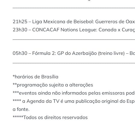
__________________________________________________
21h25 – Liga Mexicana de Beisebol: Guerreros de Oa
23h30 – CONCACAF Nations League: Canada x Curaç
__________________________________________________
05h30 – Fórmula 2: GP do Azerbaijão (treino livre) – 
__________________________________________________
*horários de Brasília
**programação sujeita a alterações
***eventos ainda não informados pelas emissoras po
**** a Agenda da TV é uma publicação original do Es
a fonte.
*****Todos os direitos reservados