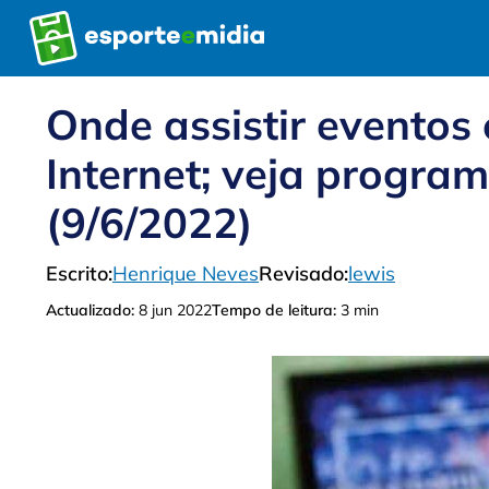
Pular
para
o
conteúdo
Onde assistir eventos
Internet; veja progra
(9/6/2022)
Escrito:
Henrique Neves
Revisado:
lewis
Actualizado:
8 jun 2022
Tempo de leitura:
3 min