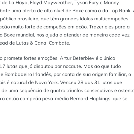
 de La Hoya, Floyd Mayweather, Tyson Fury e Manny
mbate uma oferta de alto nível de Boxe como a da Top Rank.
público brasileiro, que têm grandes ídolos multicampeões
ação muito forte de campeões em ação. Trazer eles para a
o Boxe mundial, nos ajuda a atender de maneira cada vez
 Head de Lutas & Canal Combate.
 promete fortes emoções. Artur Beterbiev é o único
17 lutas que já disputou por nocaute. Mas ao que tudo
de Bombadeiro Irlandês, por conta de sua origem familiar, o
pois é natural de Nova York. Venceu 28 das 31 lutas que
m de uma sequência de quatro triunfos consecutivos e ostent
bado o então campeão peso-médio Bernard Hopkings, que se