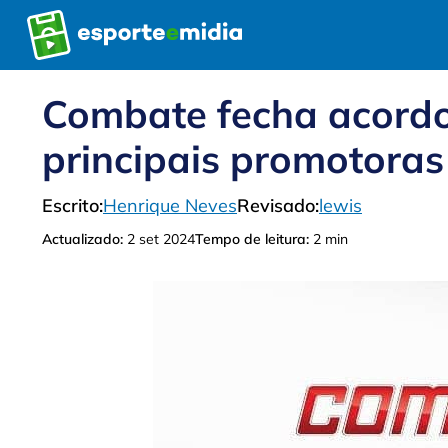
Pular
para
o
conteúdo
Combate fecha acord
principais promotoras
Escrito:
Henrique Neves
Revisado:
lewis
Actualizado:
2 set 2024
Tempo de leitura:
2 min