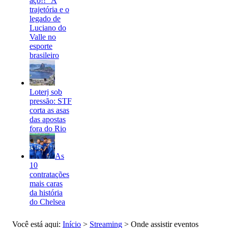
aço!!” A
trajetória e o
legado de
Luciano do
Valle no
esporte
brasileiro
Loterj sob
pressão: STF
corta as asas
das apostas
fora do Rio
As
10
contratações
mais caras
da história
do Chelsea
Você está aqui:
Início
>
Streaming
>
Onde assistir eventos