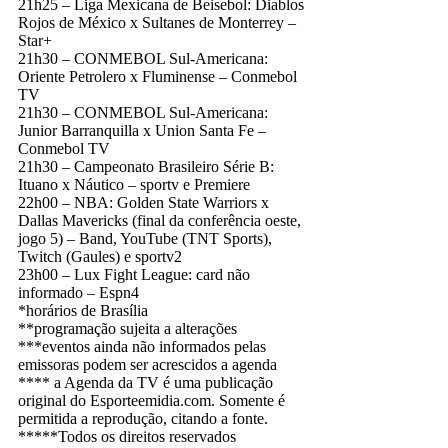
21h25 – Liga Mexicana de Beisebol: Diablos
Rojos de México x Sultanes de Monterrey –
Star+
21h30 – CONMEBOL Sul-Americana:
Oriente Petrolero x Fluminense – Conmebol
TV
21h30 – CONMEBOL Sul-Americana:
Junior Barranquilla x Union Santa Fe –
Conmebol TV
21h30 – Campeonato Brasileiro Série B:
Ituano x Náutico – sportv e Premiere
22h00 – NBA: Golden State Warriors x
Dallas Mavericks (final da conferência oeste,
jogo 5) – Band, YouTube (TNT Sports),
Twitch (Gaules) e sportv2
23h00 – Lux Fight League: card não
informado – Espn4
*horários de Brasília
**programação sujeita a alterações
***eventos ainda não informados pelas
emissoras podem ser acrescidos a agenda
**** a Agenda da TV é uma publicação
original do Esporteemidia.com. Somente é
permitida a reprodução, citando a fonte.
*****Todos os direitos reservados