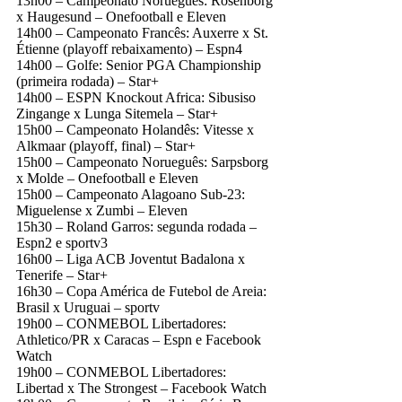
13h00 – Campeonato Norueguês: Rosenborg
x Haugesund – Onefootball e Eleven
14h00 – Campeonato Francês: Auxerre x St.
Étienne (playoff rebaixamento) – Espn4
14h00 – Golfe: Senior PGA Championship
(primeira rodada) – Star+
14h00 – ESPN Knockout Africa: Sibusiso
Zingange x Lunga Sitemela – Star+
15h00 – Campeonato Holandês: Vitesse x
Alkmaar (playoff, final) – Star+
15h00 – Campeonato Norueguês: Sarpsborg
x Molde – Onefootball e Eleven
15h00 – Campeonato Alagoano Sub-23:
Miguelense x Zumbi – Eleven
15h30 – Roland Garros: segunda rodada –
Espn2 e sportv3
16h00 – Liga ACB Joventut Badalona x
Tenerife – Star+
16h30 – Copa América de Futebol de Areia:
Brasil x Uruguai – sportv
19h00 – CONMEBOL Libertadores:
Athletico/PR x Caracas – Espn e Facebook
Watch
19h00 – CONMEBOL Libertadores:
Libertad x The Strongest – Facebook Watch