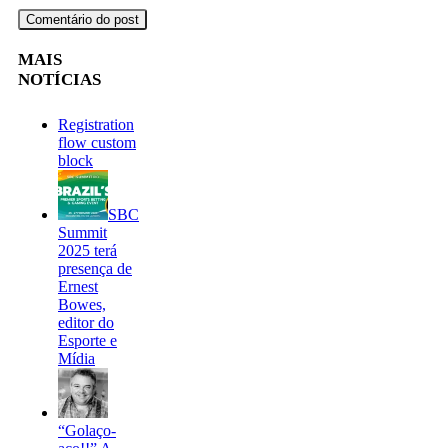
MAIS
NOTÍCIAS
Registration
flow custom
block
SBC
Summit
2025 terá
presença de
Ernest
Bowes,
editor do
Esporte e
Mídia
“Golaço-