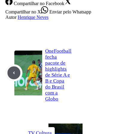
Compartilhar
no Facebook
Compartilhar
no X
Enviar
pelo Whatsapp
Autor
Henrique Neves
OneFootball
fecha
pacote de
highlights
de Série A e
B e Copa
do Brasil
com a
Globo
TV Cultura