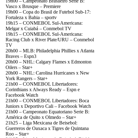
19h00 – Campeonato Brasileiro Série B:
Vasco x Brusque – Premiere
19h00 – Copa do Brasil de Futebol Sub-17:
Fortaleza x Bahia – sportv
19h15 – CONMEBOL Sul-Americana:
Melgar x Cuiabá – Conmebol TV
19h15 – CONMEBOL Sul-Americana:
Racing Club x River Plate/URU – Conmebol
TV
20h00 – MLB: Philadelphia Phillies x Atlanta
Braves – Espn3
20h00 – NHL: Calgary Flames x Edmonton
Oilers – Star+
20h00 – NHL: Carolina Hurricanes x New
York Rangers – Star+
21h00 – CONMEBOL Libertadores:
Corinthians x Always Ready – Espn e
Facebook Watch
21h00 – CONMEBOL Libertadores: Boca
Juniors x Deportivo Cali – Facebook Watch
21h00 – Campeonato Equatoriano Serie B:
América de Quito x Olmedo – Star+
21h25 – Liga Mexicana de Beisebol:
Guerreros de Oaxaca x Tigres de Quintana
Roo – Star+