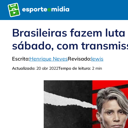
Pular
para
o
conteúdo
Brasileiras fazem luta
sábado, com transmi
Escrito:
Henrique Neves
Revisado:
lewis
Actualizado:
20 abr 2022
Tempo de leitura:
2 min