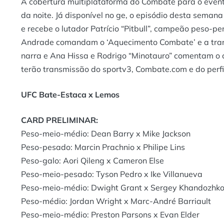
A cobertura multiplataforma do Combate para o even
da noite. Já disponível no ge, o episódio desta semana
e recebe o lutador Patrício “Pitbull”, campeão peso-pe
Andrade comandam o ‘Aquecimento Combate’ e a trans
narra e Ana Hissa e Rodrigo “Minotauro” comentam o c
terão transmissão do sportv3, Combate.com e do perfi
UFC Bate-Estaca x Lemos
CARD PRELIMINAR:
Peso-meio-médio: Dean Barry x Mike Jackson
Peso-pesado: Marcin Prachnio x Philipe Lins
Peso-galo: Aori Qileng x Cameron Else
Peso-meio-pesado: Tyson Pedro x Ike Villanueva
Peso-meio-médio: Dwight Grant x Sergey Khandozhk
Peso-médio: Jordan Wright x Marc-André Barriault
Peso-meio-médio: Preston Parsons x Evan Elder