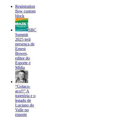
Registration
flow custom
block
SBC
Summit
2025 terá
presença de
Ernest
Bowes,
editor do
Esporte e
Mídia
“Golaço-
aço!!” A
trajetória e o
legado de
Luciano do
Valle no
esporte