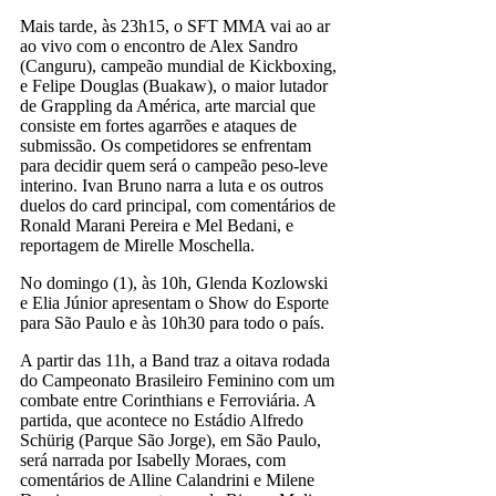
Mais tarde, às 23h15, o SFT MMA vai ao ar
ao vivo com o encontro de Alex Sandro
(Canguru), campeão mundial de Kickboxing,
e Felipe Douglas (Buakaw), o maior lutador
de Grappling da América, arte marcial que
consiste em fortes agarrões e ataques de
submissão. Os competidores se enfrentam
para decidir quem será o campeão peso-leve
interino. Ivan Bruno narra a luta e os outros
duelos do card principal, com comentários de
Ronald Marani Pereira e Mel Bedani, e
reportagem de Mirelle Moschella.
No domingo (1), às 10h, Glenda Kozlowski
e Elia Júnior apresentam o Show do Esporte
para São Paulo e às 10h30 para todo o país.
A partir das 11h, a Band traz a oitava rodada
do Campeonato Brasileiro Feminino com um
combate entre Corinthians e Ferroviária. A
partida, que acontece no Estádio Alfredo
Schürig (Parque São Jorge), em São Paulo,
será narrada por Isabelly Moraes, com
comentários de Alline Calandrini e Milene