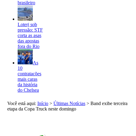
brasileiro
Loterj sob
pressão: STF
corta as asas
das apostas
fora do Rio
As
10
contratações
mais caras
da história
do Chelsea
Você está aqui:
Início
>
Últimas Notícias
>
Band exibe terceira
etapa da Copa Truck neste domingo