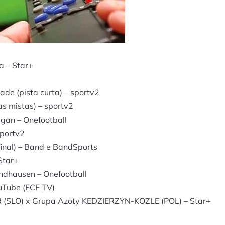
a – Star+
ade (pista curta) – sportv2
as mistas) – sportv2
gan – Onefootball
sportv2
final) – Band e BandSports
Star+
ndhausen – Onefootball
uTube (FCF TV)
(SLO) x Grupa Azoty KEDZIERZYN-KOZLE (POL) – Star+