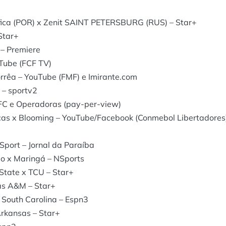
ica (POR) x Zenit SAINT PETERSBURG (RUS) – Star+
Star+
– Premiere
Tube (FCF TV)
rêa – YouTube (FMF) e Imirante.com
 – sportv2
 FC e Operadoras (pay-per-view)
as x Blooming – YouTube/Facebook (Conmebol Libertadores
port – Jornal da Paraíba
go x Maringá – NSports
State x TCU – Star+
as A&M – Star+
 South Carolina – Espn3
Arkansas – Star+