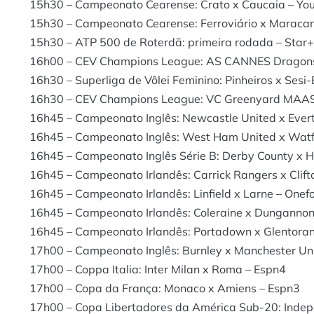
15h30 – Campeonato Cearense: Crato x Caucaia – Yo
15h30 – Campeonato Cearense: Ferroviário x Maracan
15h30 – ATP 500 de Roterdã: primeira rodada – Star+
16h00 – CEV Champions League: AS CANNES Dragons 
16h30 – Superliga de Vôlei Feminino: Pinheiros x Sesi
16h30 – CEV Champions League: VC Greenyard MAASE
16h45 – Campeonato Inglês: Newcastle United x Ever
16h45 – Campeonato Inglês: West Ham United x Watf
16h45 – Campeonato Inglês Série B: Derby County x Hu
16h45 – Campeonato Irlandês: Carrick Rangers x Clifto
16h45 – Campeonato Irlandês: Linfield x Larne – Onefo
16h45 – Campeonato Irlandês: Coleraine x Dungannon 
16h45 – Campeonato Irlandês: Portadown x Glentoran
17h00 – Campeonato Inglês: Burnley x Manchester Un
17h00 – Coppa Italia: Inter Milan x Roma – Espn4
17h00 – Copa da França: Monaco x Amiens – Espn3
17h00 – Copa Libertadores da América Sub-20: Indepe