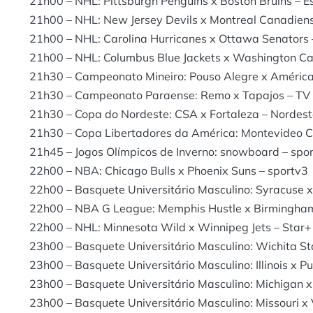
21h00 – NHL: Pittsburgh Penguins x Boston Bruins – 
21h00 – NHL: New Jersey Devils x Montreal Canadiens
21h00 – NHL: Carolina Hurricanes x Ottawa Senators 
21h00 – NHL: Columbus Blue Jackets x Washington Cap
21h30 – Campeonato Mineiro: Pouso Alegre x América 
21h30 – Campeonato Paraense: Remo x Tapajos – TV Cu
21h30 – Copa do Nordeste: CSA x Fortaleza – Nordes
21h30 – Copa Libertadores da América: Montevideo C
21h45 – Jogos Olímpicos de Inverno: snowboard – spo
22h00 – NBA: Chicago Bulls x Phoenix Suns – sportv3
22h00 – Basquete Universitário Masculino: Syracuse x
22h00 – NBA G League: Memphis Hustle x Birmingha
22h00 – NHL: Minnesota Wild x Winnipeg Jets – Star+
23h00 – Basquete Universitário Masculino: Wichita St
23h00 – Basquete Universitário Masculino: Illinois x P
23h00 – Basquete Universitário Masculino: Michigan x
23h00 – Basquete Universitário Masculino: Missouri x 