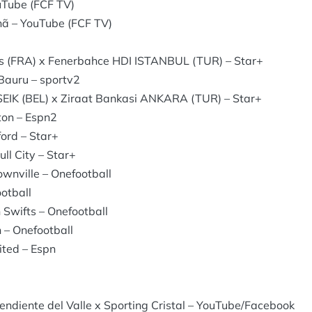
uTube (FCF TV)
ã – YouTube (FCF TV)
(FRA) x Fenerbahce HDI ISTANBUL (TUR) – Star+
-Bauru – sportv2
IK (BEL) x Ziraat Bankasi ANKARA (TUR) – Star+
ton – Espn2
ord – Star+
ll City – Star+
wnville – Onefootball
otball
Swifts – Onefootball
 – Onefootball
ited – Espn
ndiente del Valle x Sporting Cristal – YouTube/Facebook