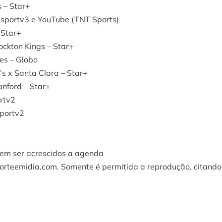
 – Star+
 sportv3 e YouTube (TNT Sports)
 Star+
ockton Kings – Star+
es – Globo
’s x Santa Clara – Star+
anford – Star+
ortv2
sportv2
dem ser acrescidos a agenda
porteemidia.com. Somente é permitida a reprodução, citando