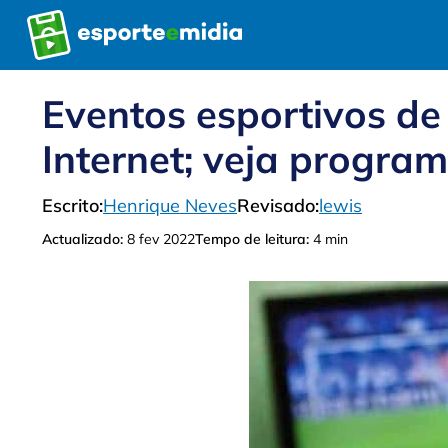
Pular
para
o
conteúdo
Eventos esportivos de
Internet; veja progra
Escrito:
Henrique Neves
Revisado:
lewis
Actualizado:
8 fev 2022
Tempo de leitura:
4 min