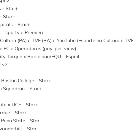
Espn2
 – Star+
– Star+
itals – Star+
– sportv e Premiere
ltura (PA) e TVE (BA) e YouTube (Esporte na Cultura e TVE
te FC e Operadoras (pay-per-view)
ity Torque x Barcelona/EQU – Espn4
rtv2
 Boston College – Star+
m Squadron – Star+
ate x UCF – Star+
urdue – Star+
 Penn State – Star+
Vanderbilt – Star+