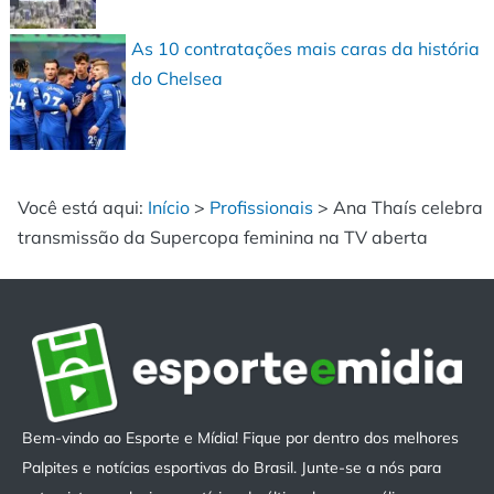
As 10 contratações mais caras da história
do Chelsea
Você está aqui:
Início
>
Profissionais
>
Ana Thaís celebra
transmissão da Supercopa feminina na TV aberta
Bem-vindo ao Esporte e Mídia! Fique por dentro dos melhores
Palpites e notícias esportivas do Brasil. Junte-se a nós para