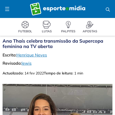
Pular
Menu
para
o
conteúdo
FUTEBOL
LUTAS
PALPITES
APOSTAS
Ana Thaís celebra transmissão da Supercopa
feminina na TV aberta
Escrito:
Henrique Neves
Revisado:
lewis
Actualizado:
14 fev 2022
Tempo de leitura:
1 min