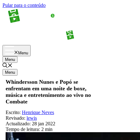
Pular para o conteúdo
Apostas
Palpites
Menu
Menu
Menu
Whindersson Nunes e Popó se
enfrentam em uma noite de boxe,
música e entretenimento ao vivo no
Combate
Escrito:
Henrique Neves
Revisado:
lewis
Actualizado:
28 jan 2022
Tempo de leitura:
2 min