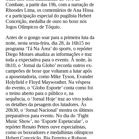
Combate, a partir das 19h, com a narração de
Rhoodes Lima, os comentários de Ana Hissa
e a participação especial do pugilista Hebert
Conceição, medalha de ouro no boxe nos
Jogos Olímpicos de Tóquio.
Antes de o gongo soar para a primeira luta da
noite, nesta sexta-feira, dia 28, às 16h15 no
programa ‘Tá Na Área’ do sportv, o repórter
Diego Moraes atualiza as informações e traz
toda a expectativa para o evento. À noite, às
0h10, o ‘Jornal da Globo’ recorda outros ex-
campeões de boxe que voltaram a lutar após
a aposentadoria, como Mike Tyson, Evander
Holyfield e Floyd Mayweather. Na véspera
do evento, o ‘Globo Esporte’ conta como foi
o treino aberto para o público e, na
sequência, o ‘Jornal Hoje’ traz ao vivo todos
os detalhes da pesagem dos lutadores. Às
20h30, o ‘Jornal Nacional’ mostra os últimos
preparativos para evento. No dia do ‘Fight
Music Show’, no ‘Esporte Espetacular’, o
repórter Renato Peters ouve especialistas,
como os boxeadores e medalhistas olímpicos
Hebert Conceição, Bia Ferreira e Robson