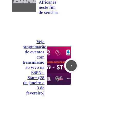
Africanas
neste fim
de semana
Veja
programação
de eventos
com
transmissão
ao vivo na
ESPN e
Star+ (28
de janeiro a
3 de
fevereiro)