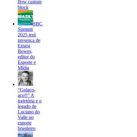
flow custom
block
SBC
Summit
2025 terá
presença de
Ernest
Bowes,
editor do
Esporte e
Mídia
“Golaço-
aço!!” A
trajetória e o
legado de
Luciano do
Valle no
esporte
brasileiro