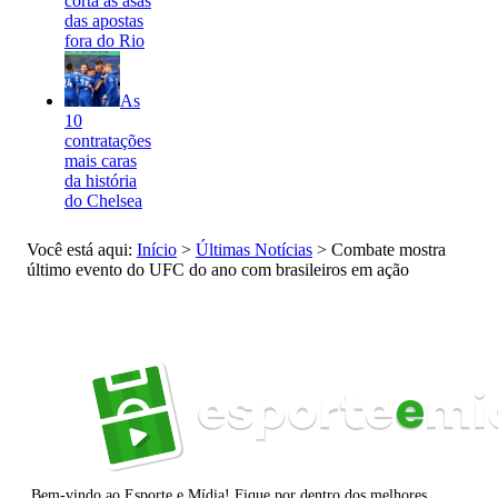
corta as asas
das apostas
fora do Rio
As
10
contratações
mais caras
da história
do Chelsea
Você está aqui:
Início
>
Últimas Notícias
>
Combate mostra
último evento do UFC do ano com brasileiros em ação
Bem-vindo ao Esporte e Mídia! Fique por dentro dos melhores