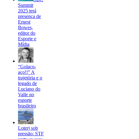
Summit
2025 terá
presença de
Ernest
Bowes,
editor do
Esporte e
Mídia
“Golaço-
aço!!” A
trajetória e o
legado de
Luciano do
Valle no
esporte
brasileiro
Loterj sob
pressão: STF