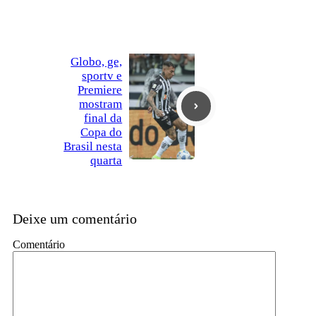
Globo, ge,
sportv e
Premiere
mostram
final da
Copa do
Brasil nesta
quarta
Deixe um comentário
Comentário