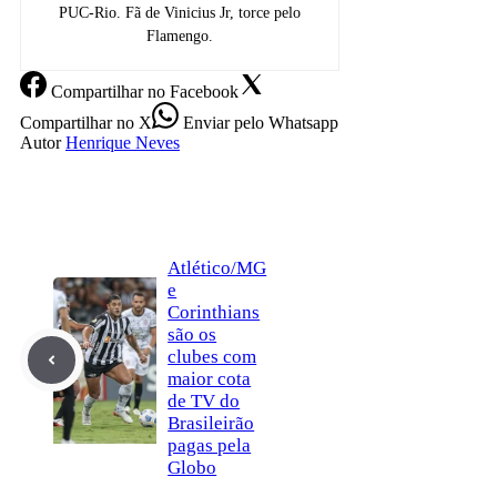
PUC-Rio. Fã de Vinicius Jr, torce pelo
Flamengo.
Compartilhar
no Facebook
Compartilhar
no X
Enviar
pelo Whatsapp
Autor
Henrique Neves
Atlético/MG
e
Corinthians
são os
clubes com
maior cota
de TV do
Brasileirão
pagas pela
Globo