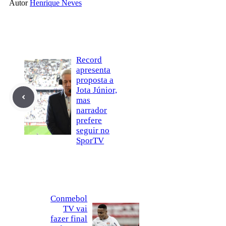
Autor
Henrique Neves
Record
apresenta
proposta a
Jota Júnior,
mas
narrador
prefere
seguir no
SporTV
Conmebol
TV vai
fazer final