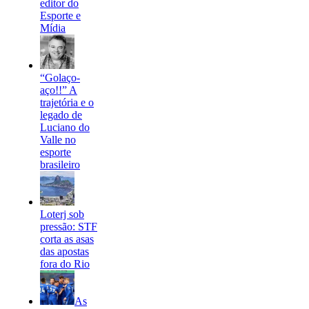
editor do
Esporte e
Mídia
“Golaço-
aço!!” A
trajetória e o
legado de
Luciano do
Valle no
esporte
brasileiro
Loterj sob
pressão: STF
corta as asas
das apostas
fora do Rio
As