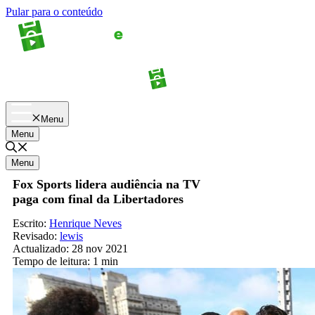
Pular para o conteúdo
Apostas
Palpites
Menu
Menu
Menu
Fox Sports lidera audiência na TV
paga com final da Libertadores
Escrito:
Henrique Neves
Revisado:
lewis
Actualizado:
28 nov 2021
Tempo de leitura:
1 min