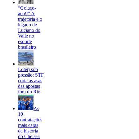
“Golaço-
aço!!” A
trajetória e o
legado de
Luciano do
Valle no
esporte
brasileiro
Loterj sob
pressão: STF
corta as asas
das apostas
fora do Rio
As
10
contratações
mais caras
da história
do Chelsea