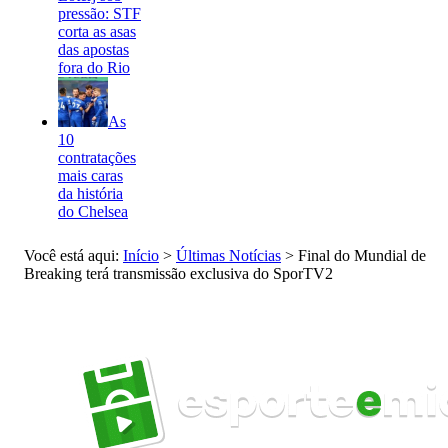
pressão: STF
corta as asas
das apostas
fora do Rio
As
10
contratações
mais caras
da história
do Chelsea
Você está aqui:
Início
>
Últimas Notícias
>
Final do Mundial de
Breaking terá transmissão exclusiva do SporTV2