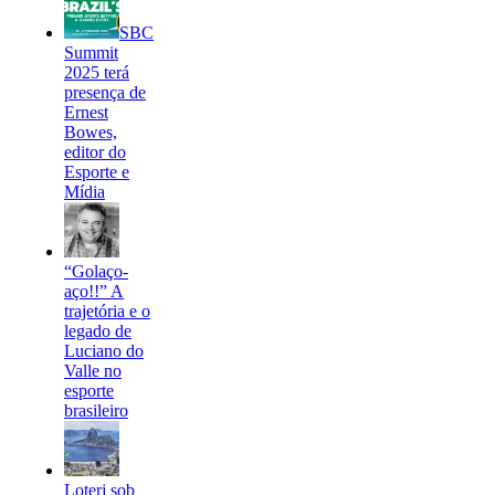
SBC
Summit
2025 terá
presença de
Ernest
Bowes,
editor do
Esporte e
Mídia
“Golaço-
aço!!” A
trajetória e o
legado de
Luciano do
Valle no
esporte
brasileiro
Loterj sob