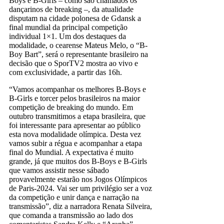
Boys e B-Girls – como são chamados os
dançarinos de breaking –, da atualidade
disputam na cidade polonesa de Gdansk a
final mundial da principal competição
individual 1×1. Um dos destaques da
modalidade, o cearense Mateus Melo, o “B-
Boy Bart”, será o representante brasileiro na
decisão que o SporTV2 mostra ao vivo e
com exclusividade, a partir das 16h.
“Vamos acompanhar os melhores B-Boys e
B-Girls e torcer pelos brasileiros na maior
competição de breaking do mundo. Em
outubro transmitimos a etapa brasileira, que
foi interessante para apresentar ao público
esta nova modalidade olímpica. Desta vez
vamos subir a régua e acompanhar a etapa
final do Mundial. A expectativa é muito
grande, já que muitos dos B-Boys e B-Girls
que vamos assistir nesse sábado
provavelmente estarão nos Jogos Olímpicos
de Paris-2024. Vai ser um privilégio ser a voz
da competição e unir dança e narração na
transmissão”, diz a narradora Renata Silveira,
que comanda a transmissão ao lado dos