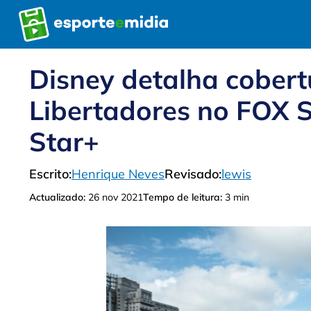
Pular
para
o
conteúdo
Disney detalha cobert
Libertadores no FOX S
Star+
Escrito:
Henrique Neves
Revisado:
lewis
Actualizado:
26 nov 2021
Tempo de leitura:
3 min