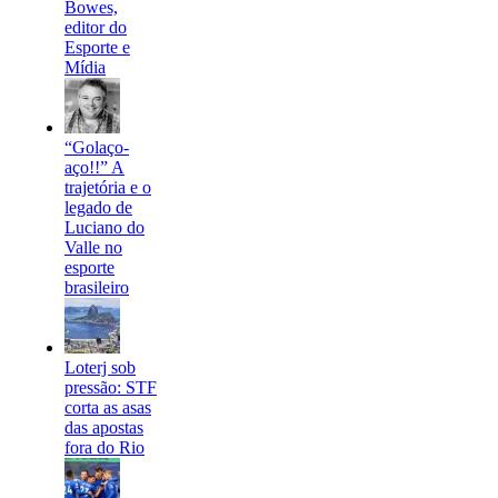
Bowes,
editor do
Esporte e
Mídia
“Golaço-
aço!!” A
trajetória e o
legado de
Luciano do
Valle no
esporte
brasileiro
Loterj sob
pressão: STF
corta as asas
das apostas
fora do Rio