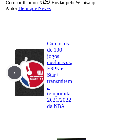
Compartilhar
no X
Enviar
pelo Whatsapp
Autor
Henrique Neves
Com mais
de 100
jogos
exclusivos,
ESPN e
Star+
transmitem
a
temporada
2021/2022
da NBA