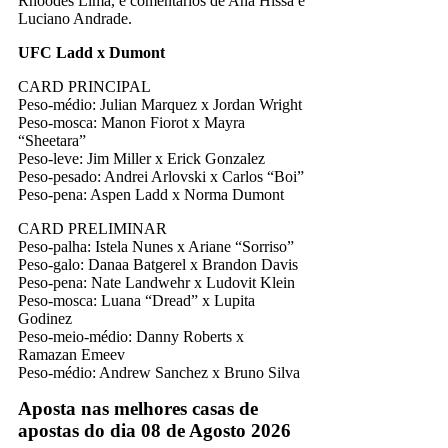
Rhoodes Lima, e comentários de Ana Hissa e
Luciano Andrade.
UFC Ladd x Dumont
CARD PRINCIPAL
Peso-médio: Julian Marquez x Jordan Wright
Peso-mosca: Manon Fiorot x Mayra
“Sheetara”
Peso-leve: Jim Miller x Erick Gonzalez
Peso-pesado: Andrei Arlovski x Carlos “Boi”
Peso-pena: Aspen Ladd x Norma Dumont
CARD PRELIMINAR
Peso-palha: Istela Nunes x Ariane “Sorriso”
Peso-galo: Danaa Batgerel x Brandon Davis
Peso-pena: Nate Landwehr x Ludovit Klein
Peso-mosca: Luana “Dread” x Lupita
Godinez
Peso-meio-médio: Danny Roberts x
Ramazan Emeev
Peso-médio: Andrew Sanchez x Bruno Silva
Aposta nas melhores casas de
apostas do dia 08 de Agosto 2026