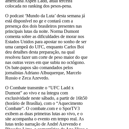
americana Aspen Ladd, atual terceira
colocada no ranking dos pesos-pena.
O podcast ‘Mundo da Luta’ desta semana já
está disponível no ge e contará com a
presença dos dois brasileiros presentes nas
principais lutas da noite. Norma Dumont
comenta sobre as dificuldades de morar nos
Estados Unidos para apostar no sonho de ser
uma campeã do UFC, enquanto Carlos Boi
deu detalhes desta preparação, na qual
resolveu fazer um corte de peso maior do que
nas outras vezes em que subiu no octógono.
Os bate-papos são comandados pelos
jornalistas Adriano Albuquerque, Marcelo
Russio e Zeca Azevedo.
O Combate transmite o “UFC Ladd x
Dumont” ao vivo e na íntegra com
exclusividade neste sábado, a partir de 16h50
(horário de Brasília), com o “Aquecimento
Combate”. O combate.com e o SporTV3
exibem as duas primeiras lutas ao vivo, e o
site acompanha o evento em tempo real. As
lutas terão narração de André Azevendo e