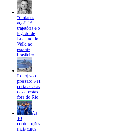
“Golaço-
aço!!” A
trajetória e o
legado de
Luciano do
Valle no
esporte
brasileiro
Loterj sob
pressão: STF
corta as asas
das apostas
fora do Rio
As
10
contratações
mais caras