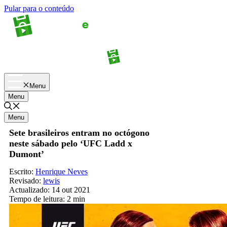
Pular para o conteúdo
Apostas
Palpites
Menu
Menu
Menu
Sete brasileiros entram no octógono
neste sábado pelo ‘UFC Ladd x
Dumont’
Escrito:
Henrique Neves
Revisado:
lewis
Actualizado:
14 out 2021
Tempo de leitura:
2 min