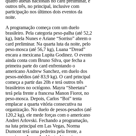
quatro atletas nacionais no card preliminar, e
outros três, no principal, inclusive com
participação nos últimos dois eventos da
noite.
A programação começa com um duelo
brasileiro. Pela categoria peso-palha (até 52,2
kg), Istela Nunes e Ariane “Sorriso” abrem o
card preliminar. Na quarta luta da noite, pelo
peso-mosca (até 56,7 kg), Luana “Dread”
encara a mexicana Lupita Godinez. O evento
ainda conta com Bruno Silva, que fecha a
primeira parte do card enfrentando o
americano Andrew Sanchez, em duelo dos
pesos-médios (até 83,9 kg). O card principal
começa a partir das 20h e terá outros três
brasileiros no octógono. Mayra “Sheetara”
terá pela frente a francesa Manon Fiorot, no
peso-mosca. Depois, Carlos “Boi” tenta
emplacar a quarta vitória consecutiva na
organização. No duelo de pesos-pesados (até
120,2 kg), ele mede forças com o americano
Andrei Arlovski. Fechando a programação,
na luta principal em Las Vegas, Norma
Dumont terá uma pedreira pela frente, a