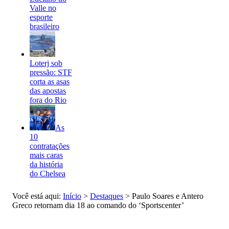
Valle no
esporte
brasileiro
Loterj sob
pressão: STF
corta as asas
das apostas
fora do Rio
As
10
contratações
mais caras
da história
do Chelsea
Você está aqui:
Início
>
Destaques
>
Paulo Soares e Antero
Greco retornam dia 18 ao comando do ‘Sportscenter’