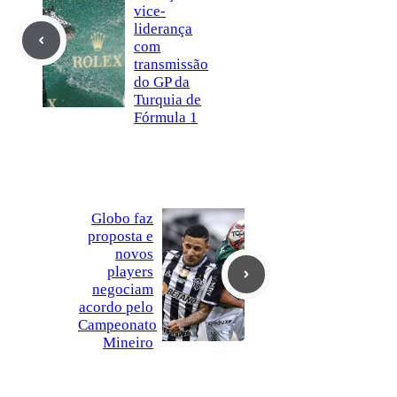
vice-
liderança
com
transmissão
do GP da
Turquia de
Fórmula 1
Globo faz
proposta e
novos
players
negociam
acordo pelo
Campeonato
Mineiro