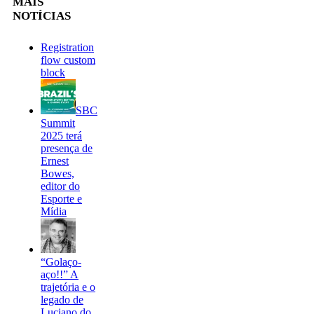
MAIS
NOTÍCIAS
Registration
flow custom
block
SBC
Summit
2025 terá
presença de
Ernest
Bowes,
editor do
Esporte e
Mídia
“Golaço-
aço!!” A
trajetória e o
legado de
Luciano do