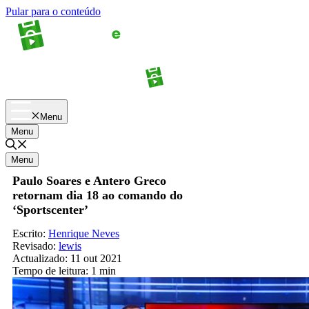
Pular para o conteúdo
Apostas
Palpites
Menu
Menu
Menu
Paulo Soares e Antero Greco
retornam dia 18 ao comando do
‘Sportscenter’
Escrito:
Henrique Neves
Revisado:
lewis
Actualizado:
11 out 2021
Tempo de leitura:
1 min