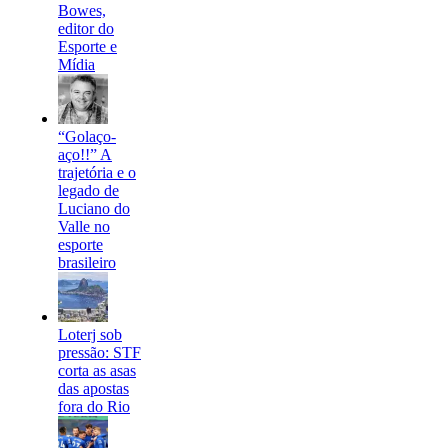
Bowes,
editor do
Esporte e
Mídia
“Golaço-
aço!!” A
trajetória e o
legado de
Luciano do
Valle no
esporte
brasileiro
Loterj sob
pressão: STF
corta as asas
das apostas
fora do Rio