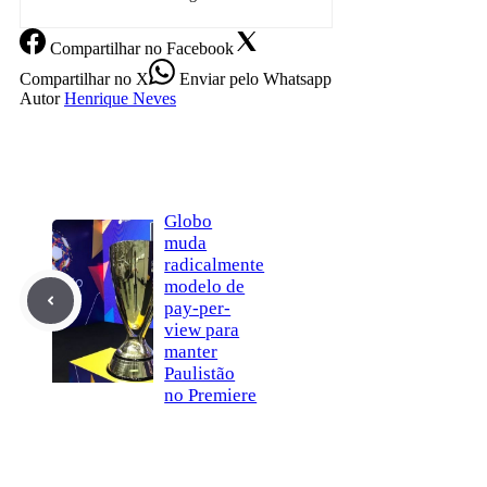
Compartilhar
no Facebook
Compartilhar
no X
Enviar
pelo Whatsapp
Autor
Henrique Neves
Globo
muda
radicalmente
modelo de
pay-per-
view para
manter
Paulistão
no Premiere