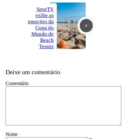
SporTV
exibe as
emoções da
Copa do
Mundo de
Beach
Tennis
Deixe um comentário
Comentário
Nome