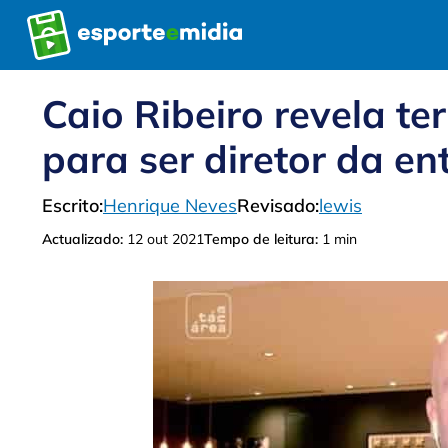
Pular
para
o
conteúdo
Caio Ribeiro revela te
para ser diretor da en
Escrito:
Henrique Neves
Revisado:
lewis
Actualizado:
12 out 2021
Tempo de leitura:
1 min