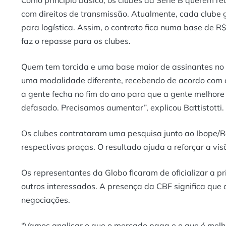
Como princípio básico, os clubes da Série B querem re
com direitos de transmissão. Atualmente, cada clube
para logística. Assim, o contrato fica numa base de R
faz o repasse para os clubes.
Quem tem torcida e uma base maior de assinantes no 
uma modalidade diferente, recebendo de acordo com o
a gente fecha no fim do ano para que a gente melhore 
defasado. Precisamos aumentar”, explicou Battistotti.
Os clubes contrataram uma pesquisa junto ao Ibope/R
respectivas praças. O resultado ajuda a reforçar a vis
Os representantes da Globo ficaram de oficializar a 
outros interessados. A presença da CBF significa que 
negociações.
“Vamos analisar o que o mercado paga e o que é melhor