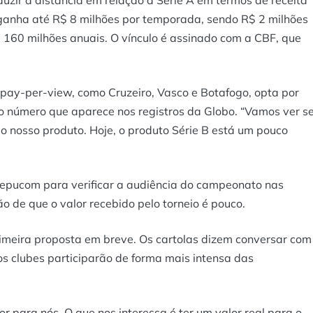
duzir a distância em relação à Série A em termos de receita
 ganha até R$ 8 milhões por temporada, sendo R$ 2 milhões
$ 160 milhões anuais. O vínculo é assinado com a CBF, que
pay-per-view, como Cruzeiro, Vasco e Botafogo, opta por
 número que aparece nos registros da Globo. “Vamos ver s
o nosso produto. Hoje, o produto Série B está um pouco
epucom para verificar a audiência do campeonato nas
ão de que o valor recebido pelo torneio é pouco.
primeira proposta em breve. Os cartolas dizem conversar com
os clubes participarão de forma mais intensa das
 para nós. O que nos interessa é ter um valor real para o