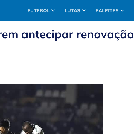
FUTEBOL
LUTAS
PALPITES
erem antecipar renovação