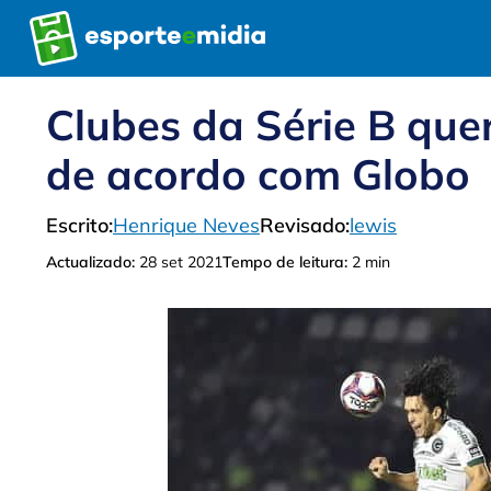
Pular
para
o
conteúdo
Clubes da Série B qu
de acordo com Globo
Escrito:
Henrique Neves
Revisado:
lewis
Actualizado:
28 set 2021
Tempo de leitura:
2 min