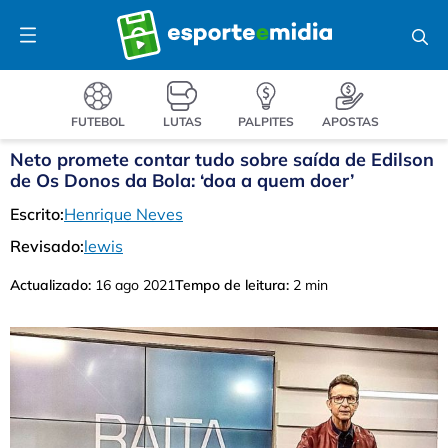
Pular
Menu
para
o
conteúdo
FUTEBOL
LUTAS
PALPITES
APOSTAS
Neto promete contar tudo sobre saída de Edilson
de Os Donos da Bola: ‘doa a quem doer’
Escrito:
Henrique Neves
Revisado:
lewis
Actualizado:
16 ago 2021
Tempo de leitura:
2 min