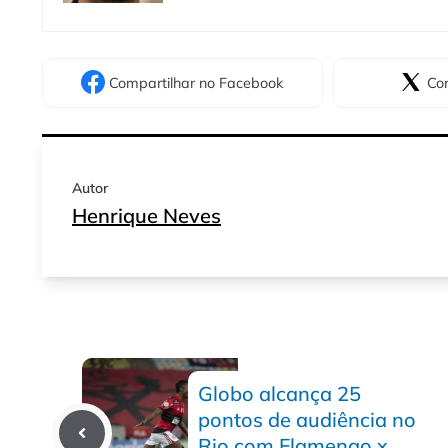
Compartilhar
no Facebook
Com
Autor
Henrique Neves
Globo alcança 25
pontos de audiência no
Rio com Flamengo x