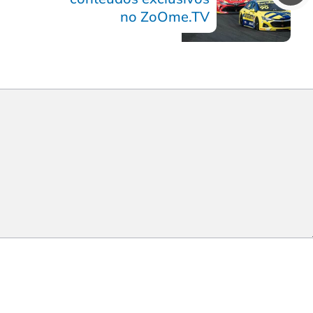
no ZoOme.TV