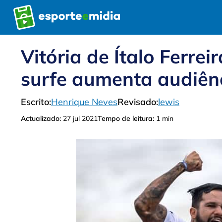
Pular
para
o
conteúdo
Vitória de Ítalo Ferrei
surfe aumenta audiên
Escrito:
Henrique Neves
Revisado:
lewis
Actualizado:
27 jul 2021
Tempo de leitura:
1 min