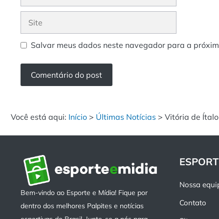
mail
Site
Salvar meus dados neste navegador para a próxim
Você está aqui:
Início
>
Últimas Notícias
>
Vitória de Íta
ESPORT
Nossa equi
Bem-vindo ao Esporte e Mídia! Fique por
Contato
dentro dos melhores Palpites e notícias
esportivas do Brasil. Junte-se a nós para