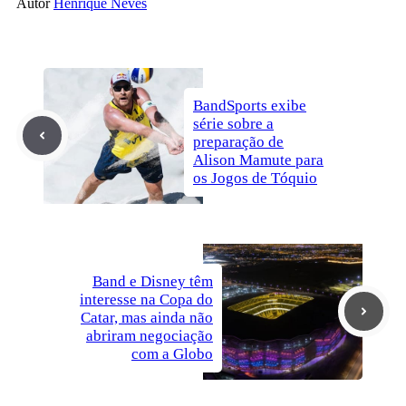
Autor
Henrique Neves
BandSports exibe
série sobre a
preparação de
Alison Mamute para
os Jogos de Tóquio
Band e Disney têm
interesse na Copa do
Catar, mas ainda não
abriram negociação
com a Globo