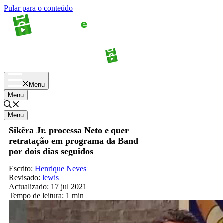
Pular para o conteúdo
Apostas
Palpites
Menu
Menu
Menu
Sikêra Jr. processa Neto e quer
retratação em programa da Band
por dois dias seguidos
Escrito:
Henrique Neves
Revisado:
lewis
Actualizado:
17 jul 2021
Tempo de leitura:
1 min