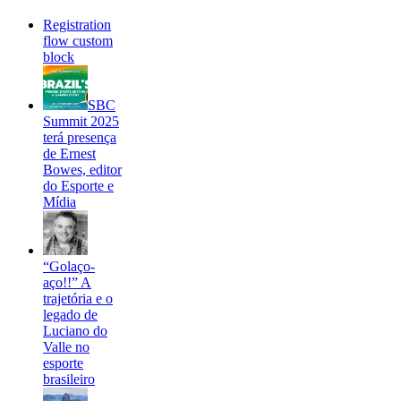
Registration
flow custom
block
SBC
Summit 2025
terá presença
de Ernest
Bowes, editor
do Esporte e
Mídia
“Golaço-
aço!!” A
trajetória e o
legado de
Luciano do
Valle no
esporte
brasileiro