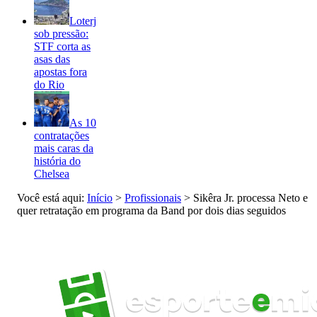
Loterj
sob pressão:
STF corta as
asas das
apostas fora
do Rio
As 10
contratações
mais caras da
história do
Chelsea
Você está aqui:
Início
>
Profissionais
>
Sikêra Jr. processa Neto e
quer retratação em programa da Band por dois dias seguidos