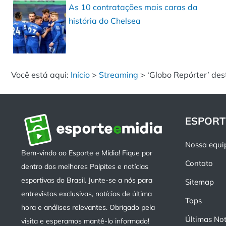
As 10 contratações mais caras da
história do Chelsea
Você está aqui:
Início
>
Streaming
>
‘Globo Repórter’ des
ESPORT
Nossa equi
Bem-vindo ao Esporte e Mídia! Fique por
Contato
dentro dos melhores Palpites e notícias
esportivas do Brasil. Junte-se a nós para
Sitemap
entrevistas exclusivas, notícias de última
Tops
hora e análises relevantes. Obrigado pela
Últimas Not
visita e esperamos mantê-lo informado!