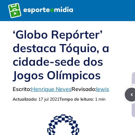
Pular
para
o
conteúdo
‘Globo Repórter’
destaca Tóquio, a
cidade-sede dos
Jogos Olímpicos
Escrito:
Henrique Neves
Revisado:
lewis
Actualizado:
17 jul 2021
Tempo de leitura:
1 min