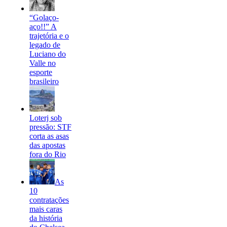
“Golaço-
aço!!” A
trajetória e o
legado de
Luciano do
Valle no
esporte
brasileiro
Loterj sob
pressão: STF
corta as asas
das apostas
fora do Rio
As
10
contratações
mais caras
da história