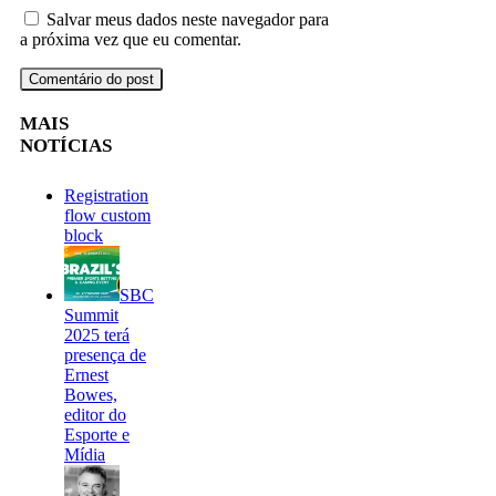
Salvar meus dados neste navegador para
a próxima vez que eu comentar.
MAIS
NOTÍCIAS
Registration
flow custom
block
SBC
Summit
2025 terá
presença de
Ernest
Bowes,
editor do
Esporte e
Mídia