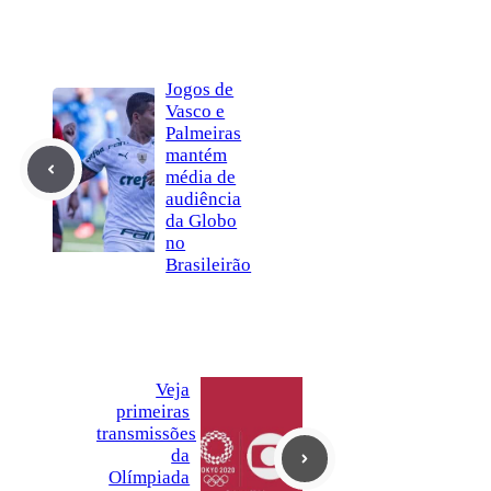
Jogos de
Vasco e
Palmeiras
mantém
média de
audiência
da Globo
no
Brasileirão
Veja
primeiras
transmissões
da
Olímpiada