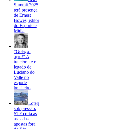
Summit 2025
terá presença
de Ernest
Bowes, editor
do Esporte e
Mídia
“Golaço-
aço!!” A
trajetória e o
legado de
Luciano do
Valle no
esporte
brasileiro
Loterj
sob pressão:
STF corta as
asas das
apostas fora