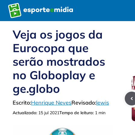
Pular
para
o
conteúdo
Veja os jogos da
Eurocopa que
serão mostrados
no Globoplay e
ge.globo
Escrito:
Henrique Neves
Revisado:
lewis
Actualizado:
15 jul 2021
Tempo de leitura:
1 min