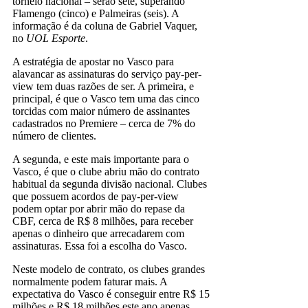
torneio nacional – serão sete, superando
Flamengo (cinco) e Palmeiras (seis). A
informação é da coluna de Gabriel Vaquer,
no
UOL Esporte
.
A estratégia de apostar no Vasco para
alavancar as assinaturas do serviço pay-per-
view tem duas razões de ser. A primeira, e
principal, é que o Vasco tem uma das cinco
torcidas com maior número de assinantes
cadastrados no Premiere – cerca de 7% do
número de clientes.
A segunda, e este mais importante para o
Vasco, é que o clube abriu mão do contrato
habitual da segunda divisão nacional. Clubes
que possuem acordos de pay-per-view
podem optar por abrir mão do repase da
CBF, cerca de R$ 8 milhões, para receber
apenas o dinheiro que arrecadarem com
assinaturas. Essa foi a escolha do Vasco.
Neste modelo de contrato, os clubes grandes
normalmente podem faturar mais. A
expectativa do Vasco é conseguir entre R$ 15
milhões e R$ 18 milhões este ano apenas