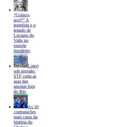
“Golaço-
aço!!” A
trajetória e o
legado de
Luciano do
Valle no
esporte
brasileiro
Loterj
sob pressão:
STF corta as
asas das
apostas fora
do Rio
As 10
contratações
mais caras da
história do