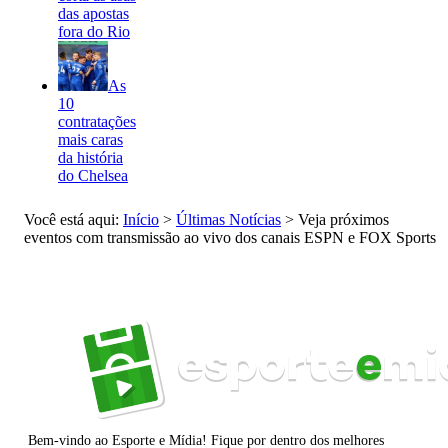
das apostas
fora do Rio
As
10
contratações
mais caras
da história
do Chelsea
Você está aqui:
Início
>
Últimas Notícias
>
Veja próximos
eventos com transmissão ao vivo dos canais ESPN e FOX Sports
Bem-vindo ao Esporte e Mídia! Fique por dentro dos melhores