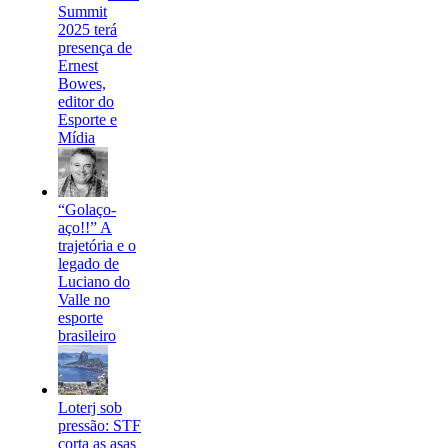
Summit
2025 terá
presença de
Ernest
Bowes,
editor do
Esporte e
Mídia
“Golaço-
aço!!” A
trajetória e o
legado de
Luciano do
Valle no
esporte
brasileiro
Loterj sob
pressão: STF
corta as asas