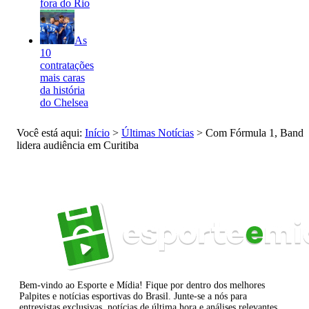
fora do Rio
As
10
contratações
mais caras
da história
do Chelsea
Você está aqui:
Início
>
Últimas Notícias
>
Com Fórmula 1, Band
lidera audiência em Curitiba
Bem-vindo ao Esporte e Mídia! Fique por dentro dos melhores
Palpites e notícias esportivas do Brasil. Junte-se a nós para
entrevistas exclusivas, notícias de última hora e análises relevantes.