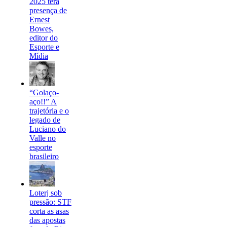
2025 terá
presença de
Ernest
Bowes,
editor do
Esporte e
Mídia
“Golaço-
aço!!” A
trajetória e o
legado de
Luciano do
Valle no
esporte
brasileiro
Loterj sob
pressão: STF
corta as asas
das apostas