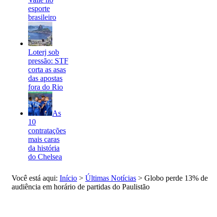
esporte
brasileiro
Loterj sob
pressão: STF
corta as asas
das apostas
fora do Rio
As
10
contratações
mais caras
da história
do Chelsea
Você está aqui:
Início
>
Últimas Notícias
>
Globo perde 13% de
audiência em horário de partidas do Paulistão