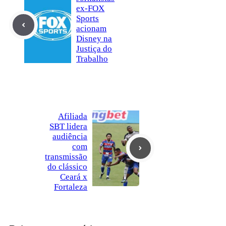
ex-FOX
Sports
acionam
Disney na
Justiça do
Trabalho
Afiliada
SBT lidera
audiência
com
transmissão
do clássico
Ceará x
Fortaleza