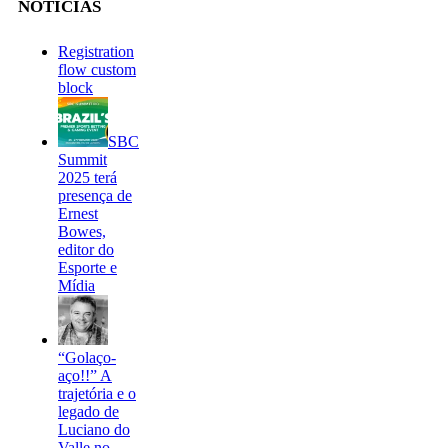
NOTÍCIAS
Registration
flow custom
block
SBC
Summit
2025 terá
presença de
Ernest
Bowes,
editor do
Esporte e
Mídia
“Golaço-
aço!!” A
trajetória e o
legado de
Luciano do
Valle no