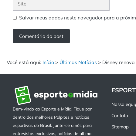
Site
Salvar meus dados neste navegador para a próxim
Você está aqui:
Início
>
Últimas Notícias
>
Disney renova 
ESPORT
Nossa equi
Bem-vindo ao Esporte e Mídia! Fique por
Contato
dentro dos melhores Palpites e notícias
esportivas do Brasil. Junte-se a nós para
Sitemap
entrevistas exclusivas, notícias de última