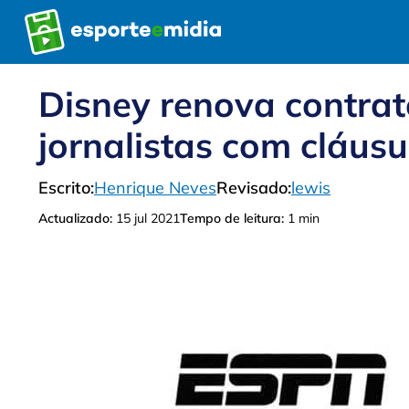
Pular
para
o
conteúdo
Disney renova contrat
jornalistas com cláusu
Escrito:
Henrique Neves
Revisado:
lewis
Actualizado:
15 jul 2021
Tempo de leitura:
1 min