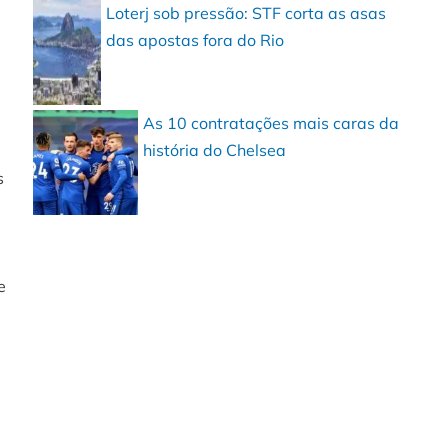
Loterj sob pressão: STF corta as asas
das apostas fora do Rio
As 10 contratações mais caras da
história do Chelsea
s
e
Enviar
Compartilhar
Compartilhar
pelo
no Facebook
no X
Whatsapp