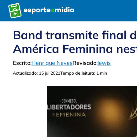
Pular
para
o
conteúdo
Band transmite final 
América Feminina nes
Escrito:
Henrique Neves
Revisado:
lewis
Actualizado:
15 jul 2021
Tempo de leitura:
1 min