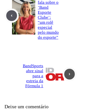
fala sobre o
‘Band
Esporte
Clube’:
“um rolê
especial
pelo mundo
do esporte”
BandSports
abre sinal
para a
estreia da
Fórmula 1
Deixe um comentário