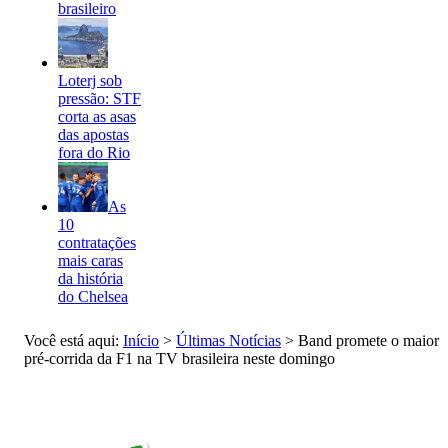
brasileiro
Loterj sob
pressão: STF
corta as asas
das apostas
fora do Rio
As
10
contratações
mais caras
da história
do Chelsea
Você está aqui:
Início
>
Últimas Notícias
>
Band promete o maior
pré-corrida da F1 na TV brasileira neste domingo