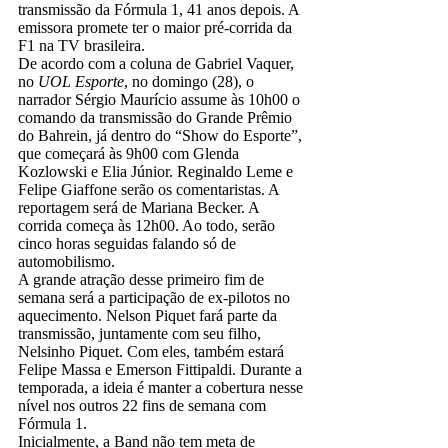
transmissão da Fórmula 1, 41 anos depois. A
emissora promete ter o maior pré-corrida da
F1 na TV brasileira.
De acordo com a coluna de Gabriel Vaquer,
no
UOL Esporte
, no domingo (28), o
narrador Sérgio Maurício assume às 10h00 o
comando da transmissão do Grande Prêmio
do Bahrein, já dentro do “Show do Esporte”,
que começará às 9h00 com Glenda
Kozlowski e Elia Júnior. Reginaldo Leme e
Felipe Giaffone serão os comentaristas. A
reportagem será de Mariana Becker. A
corrida começa às 12h00. Ao todo, serão
cinco horas seguidas falando só de
automobilismo.
A grande atração desse primeiro fim de
semana será a participação de ex-pilotos no
aquecimento. Nelson Piquet fará parte da
transmissão, juntamente com seu filho,
Nelsinho Piquet. Com eles, também estará
Felipe Massa e Emerson Fittipaldi. Durante a
temporada, a ideia é manter a cobertura nesse
nível nos outros 22 fins de semana com
Fórmula 1.
Inicialmente, a Band não tem meta de