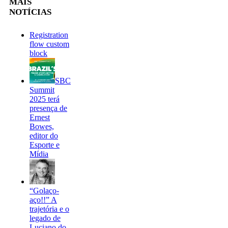
MAIS
NOTÍCIAS
Registration
flow custom
block
SBC
Summit
2025 terá
presença de
Ernest
Bowes,
editor do
Esporte e
Mídia
“Golaço-
aço!!” A
trajetória e o
legado de
Luciano do