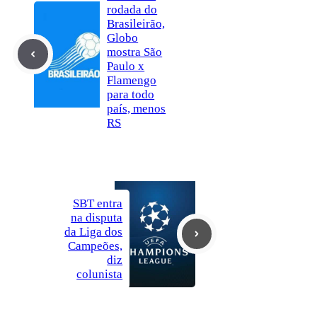
rodada do
Brasileirão,
Globo
mostra São
Paulo x
Flamengo
para todo
país, menos
RS
SBT entra
na disputa
da Liga dos
Campeões,
diz
colunista