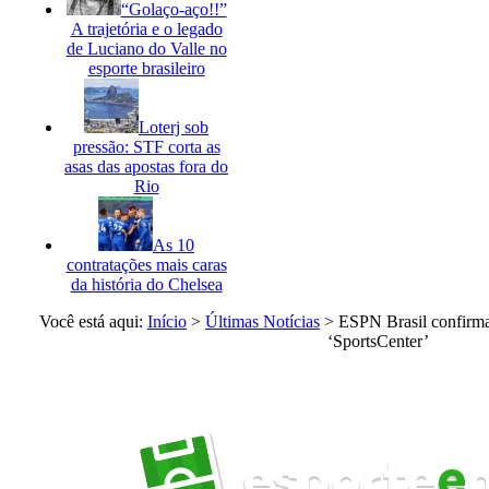
“Golaço-aço!!”
A trajetória e o legado
de Luciano do Valle no
esporte brasileiro
Loterj sob
pressão: STF corta as
asas das apostas fora do
Rio
As 10
contratações mais caras
da história do Chelsea
Você está aqui:
Início
>
Últimas Notícias
>
ESPN Brasil confirma
‘SportsCenter’