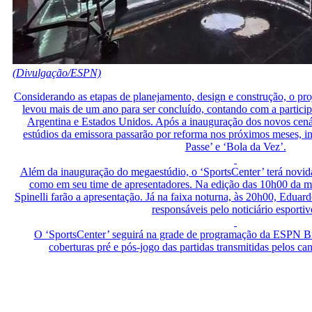
(Divulgação/ESPN)
Considerando as etapas de planejamento, design e construção, o pr
levou mais de um ano para ser concluído, contando com a participa
Argentina e Estados Unidos. Após a inauguração dos novos cenár
estúdios da emissora passarão por reforma nos próximos meses, i
Passe’ e ‘Bola da Vez’.
Além da inauguração do megaestúdio, o ‘SportsCenter’ terá novid
como em seu time de apresentadores. Na edição das 10h00 da m
Spinelli farão a apresentação. Já na faixa noturna, às 20h00, Eduar
responsáveis pelo noticiário esportiv
O ‘SportsCenter’ seguirá na grade de programação da ESPN Bra
coberturas pré e pós-jogo das partidas transmitidas pelos 
Espn