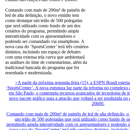
Contando com mais de 200m² de painéis de
led de alta definição, o novo estúdio tem
como destaque um telão de 500 polegadas
que será utilizado como fundo de um dos
cenários do programa, permitindo ampla
interatividade com os apresentadores e
podendo ser comandado via smartphone. A
nova casa do ‘SportsCenter’ terá três cenários
distintos, incluindo um espaço de debates
com uma extensa tela curva que ambientará
as análises do time de comentaristas, além da
tradicional bancada do programa que foi
resenhada e modernizada.
>A partir da próxima segunda-feira (15), a ESPN Brasil estrei
‘SportsCenter’. A nova estrutura faz parte da reforma no complexo
em São Paulo, e contempla recursos avançados de tecnologia de 
novo pacote gráfico para a atração que voltará a ser produzida no
20h00.
Contando com mais de 200m² de painéis de led de alta definição, 
um telão de 500 polegadas que será utilizado como fundo de u
permitindo ampla interatividade com os apresentadores e podendo 
nova casa do ‘SportsCenter’ terá três cenários distintos, incluin