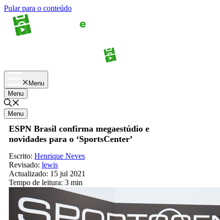
Pular para o conteúdo
Apostas
Palpites
Menu
Menu
Menu
ESPN Brasil confirma megaestúdio e
novidades para o ‘SportsCenter’
Escrito:
Henrique Neves
Revisado:
lewis
Actualizado:
15 jul 2021
Tempo de leitura:
3 min