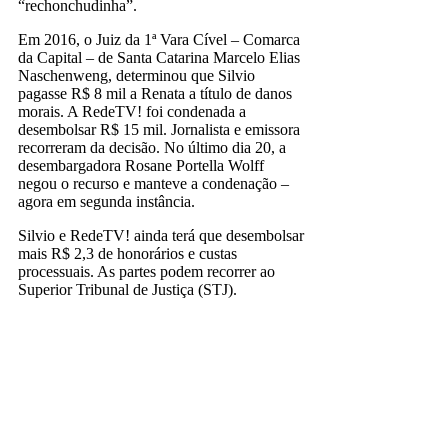
“rechonchudinha”.
Em 2016, o Juiz da 1ª Vara Cível – Comarca
da Capital – de Santa Catarina Marcelo Elias
Naschenweng, determinou que Silvio
pagasse R$ 8 mil a Renata a título de danos
morais. A RedeTV! foi condenada a
desembolsar R$ 15 mil. Jornalista e emissora
recorreram da decisão. No último dia 20, a
desembargadora Rosane Portella Wolff
negou o recurso e manteve a condenação –
agora em segunda instância.
Silvio e RedeTV! ainda terá que desembolsar
mais R$ 2,3 de honorários e custas
processuais. As partes podem recorrer ao
Superior Tribunal de Justiça (STJ).
redetv
silvio luiz
TV Aberta