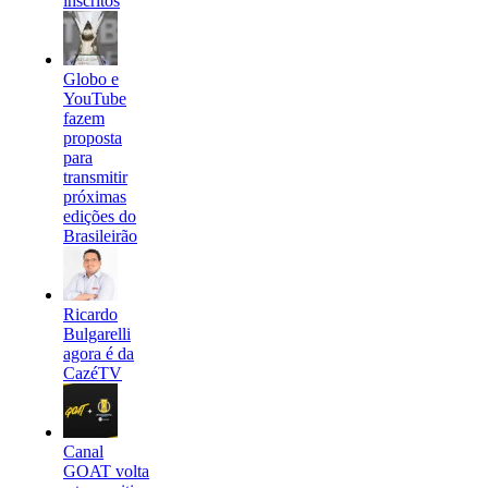
inscritos
Globo e
YouTube
fazem
proposta
para
transmitir
próximas
edições do
Brasileirão
Ricardo
Bulgarelli
agora é da
CazéTV
Canal
GOAT volta