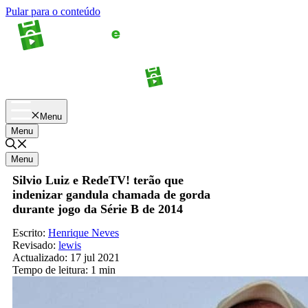
Pular para o conteúdo
Apostas
Palpites
Menu
Menu
Menu
Silvio Luiz e RedeTV! terão que
indenizar gandula chamada de gorda
durante jogo da Série B de 2014
Escrito:
Henrique Neves
Revisado:
lewis
Actualizado:
17 jul 2021
Tempo de leitura:
1 min