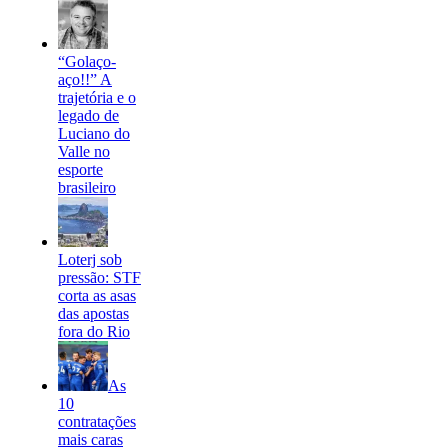
“Golaço-
aço!!” A
trajetória e o
legado de
Luciano do
Valle no
esporte
brasileiro
Loterj sob
pressão: STF
corta as asas
das apostas
fora do Rio
As
10
contratações
mais caras