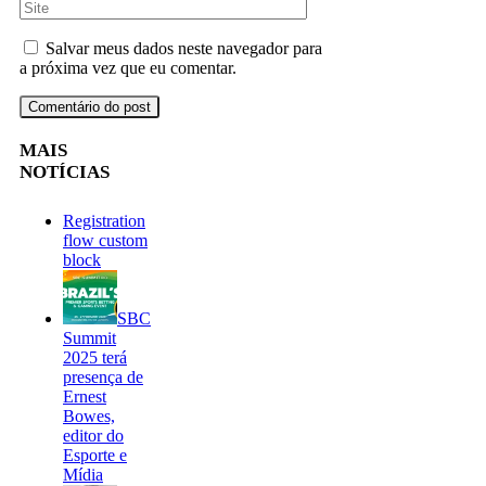
Salvar meus dados neste navegador para
a próxima vez que eu comentar.
MAIS
NOTÍCIAS
Registration
flow custom
block
SBC
Summit
2025 terá
presença de
Ernest
Bowes,
editor do
Esporte e
Mídia